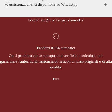
Assistenza clienti disponibile su WhatsApp
Perchè scegliere Luxury coincide?
Prodotti 100% autentici
Ogni prodotto viene sottoposto a verifiche meticolose per
garantirne l'autenticità, assicurando articoli di lusso originali e di alta
qualità.
Vai all'articolo 1
Vai all'articolo 2
Vai all'articolo 3
Vai all'articolo 4