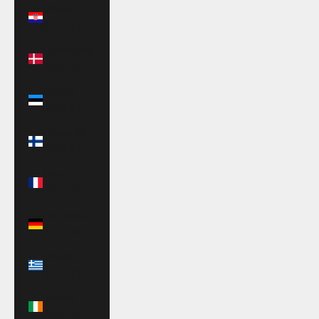
Croazia
(EUR €)
Danimarca
(DKK kr.)
Estonia
(EUR €)
Finlandia
(EUR €)
Francia
(EUR €)
Germania
(EUR €)
Grecia
(EUR €)
Irlanda
(EUR €)