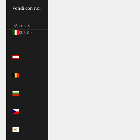
Vendi con noi
LOGIN
EUR €
Paese/Area
geografica
Austria
(EUR €)
Belgio
(EUR €)
Bulgaria
(EUR €)
Cechia
(CZK Kč)
Cipro (EUR
€)