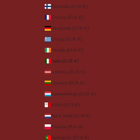
Finlandia (EUR €)
Francia (EUR €)
Germania (EUR €)
Grecia (EUR €)
Irlanda (EUR €)
Italia (EUR €)
Lettonia (EUR €)
Lituania (EUR €)
Lussemburgo (EUR €)
Malta (EUR €)
Paesi Bassi (EUR €)
Polonia (PLN zł)
Portogallo (EUR €)