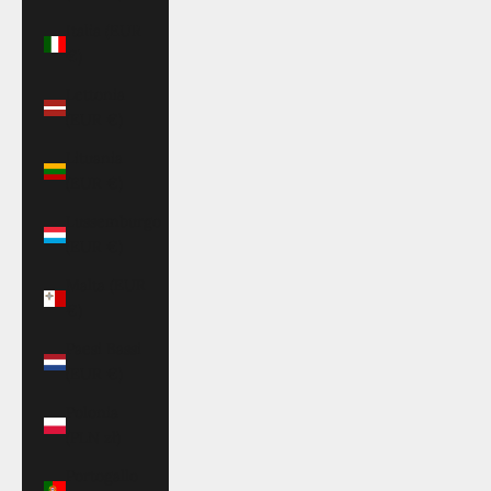
Italia (EUR
€)
Lettonia
(EUR €)
Lituania
(EUR €)
Lussemburgo
(EUR €)
Malta (EUR
€)
Paesi Bassi
(EUR €)
Polonia
(PLN zł)
Portogallo