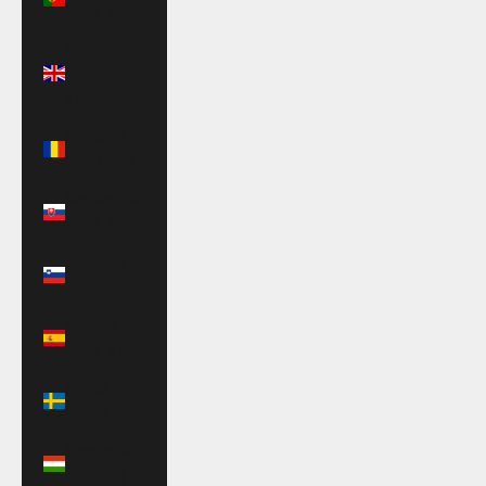
(EUR €)
Regno
Unito (GBP
£)
Romania
(RON Lei)
Slovacchia
(EUR €)
Slovenia
(EUR €)
Spagna
(EUR €)
Svezia
(SEK kr)
Ungheria
(HUF Ft)