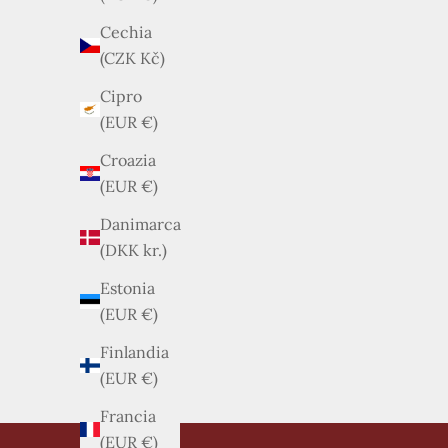
Cechia
(CZK Kč)
Cipro
(EUR €)
Croazia
(EUR €)
Danimarca
(DKK kr.)
Estonia
(EUR €)
Finlandia
(EUR €)
Francia
(EUR €)