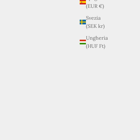
(EUR €)
Svezia
(SEK kr)
Ungheria
O
(HUF Ft)
ESAURITO
E
n
ge
Gucci - Borsa a Spalla Dome Top