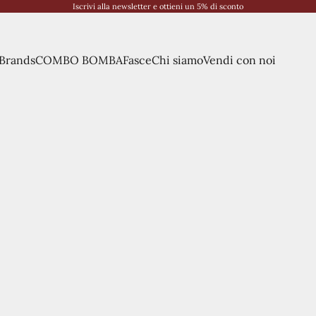
Iscrivi alla newsletter e ottieni un 5% di sconto
Brands
COMBO BOMBA
Fasce
Chi siamo
Vendi con noi