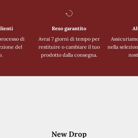
lienti
Reso garantito
Al
processo di
Avrai 7 giorni di tempo per
Assicuriamo
ezione del
restituire o cambiare il tuo
nella selezio
o.
prodotto dalla consegna.
nost
New Drop