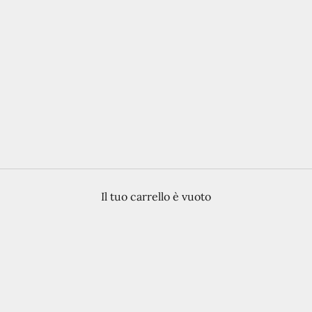
Luxury Coincide Preloved
alle borse di lusso più iconiche, garantendo autenticità e b
Il tuo carrello è vuoto
: diamo valore alla sostenibilità senza rinunciare al prestigi
scegliere lusso autentico, responsabilità e convenienza.
ACQUISTA ORA