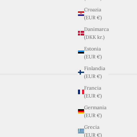
Croazia
(EUR €)
Danimarca
(DKK kr.)
Estonia
(EUR €)
Finlandia
(EUR €)
ellezza senza tempo.
o delle grandi maison. Acquistare preloved significa
Francia
(EUR €)
Germania
(EUR €)
Grecia
(EUR €)