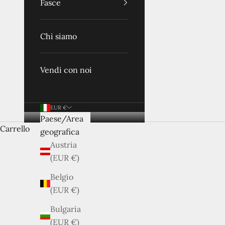
Fasce
Chi siamo
Vendi con noi
EUR €
Paese/Area
Carrello
Ridiamo nuova vita 
geografica
Ogni pezzo è accuratamente verificato e selezionato
Austria
(EUR €)
Belgio
(EUR €)
Bulgaria
(EUR €)