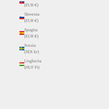
Prezzo scontato
€490,00
(EUR €)
Slovenia
(EUR €)
Spagna
(EUR €)
Svezia
(SEK kr)
Ungheria
(HUF Ft)