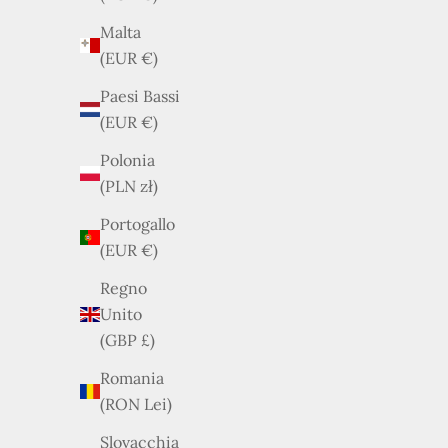
Malta
(EUR €)
Paesi Bassi
(EUR €)
ESA
ESAURITO
Polonia
(PLN zł)
Portogallo
(EUR €)
Regno
Unito
(GBP £)
Cartier – Camer
Romania
Pelle
Tod's - Double T - Borsa a Spalla
(RON Lei)
Pr
€
Pelle Cammello
Slovacchia