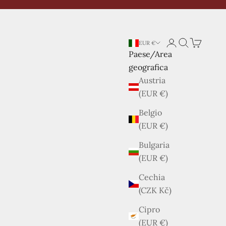
Login
Cerca
Carrello
EUR €
Paese/Area
geografica
Austria
(EUR €)
Belgio
(EUR €)
Bulgaria
(EUR €)
Cechia
(CZK Kč)
Cipro
(EUR €)