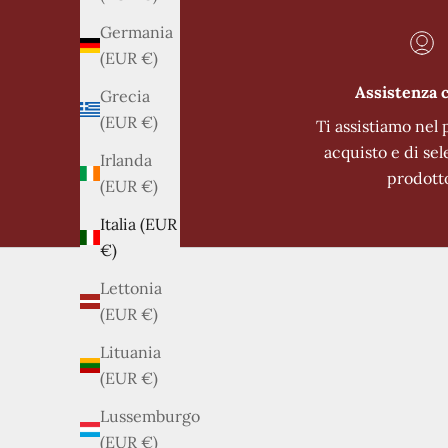
Germania
(EUR €)
Assistenza c
Grecia
(EUR €)
Ti assistiamo nel 
acquisto e di sel
Irlanda
prodott
(EUR €)
Italia (EUR
€)
Lettonia
(EUR €)
Lituania
(EUR €)
Lussemburgo
(EUR €)