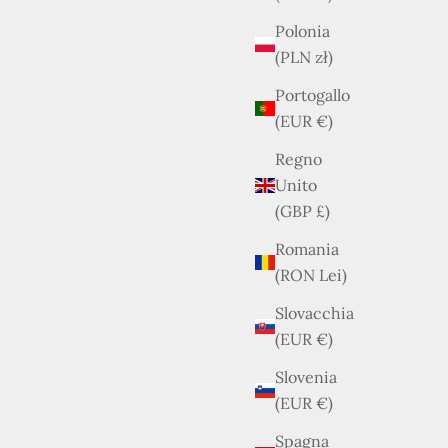
Polonia
(PLN zł)
Portogallo
(EUR €)
Prada – Zaino Re-Nylon Nero
Prezzo scontato
€598,00
Regno
Unito
(GBP £)
Romania
(RON Lei)
Slovacchia
(EUR €)
Slovenia
(EUR €)
Spagna