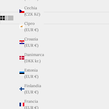
Cechia
(CZK Kč)
Cipro
(EUR €)
Croazia
(EUR €)
Danimarca
(DKK kr.)
Estonia
(EUR €)
ESAURITO
Finlandia
(EUR €)
Francia
(EUR €)