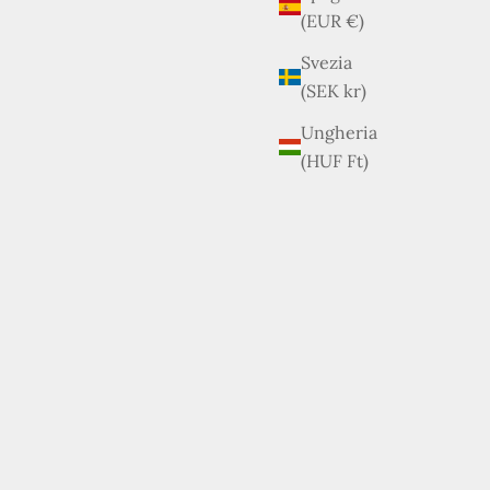
(EUR €)
Svezia
(SEK kr)
Ungheria
(HUF Ft)
ESAURITO
RISPARMIA €26,00