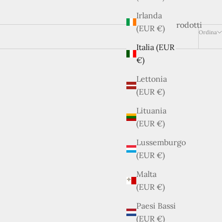
Irlanda
13 prodotti
(EUR €)
Ordina
Italia (EUR
€)
Lettonia
(EUR €)
Lituania
(EUR €)
ESAURITO
Lussemburgo
(EUR €)
Malta
(EUR €)
Paesi Bassi
(EUR €)