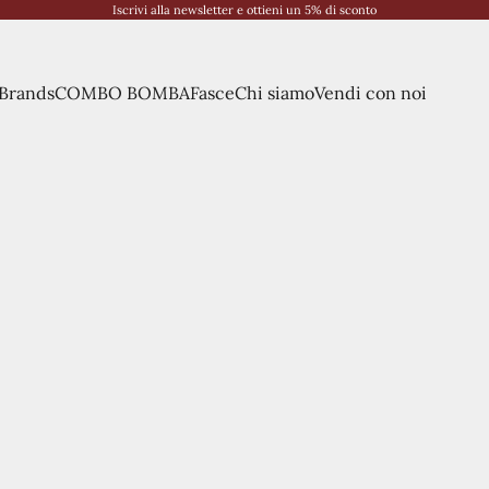
Iscrivi alla newsletter e ottieni un 5% di sconto
Brands
COMBO BOMBA
Fasce
Chi siamo
Vendi con noi