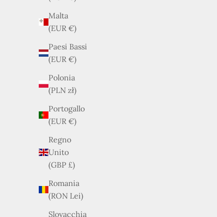
Malta
(EUR €)
Paesi Bassi
(EUR €)
Polonia
(PLN zł)
Portogallo
ESAURITO
(EUR €)
Regno
Unito
(GBP £)
Romania
(RON Lei)
Slovacchia