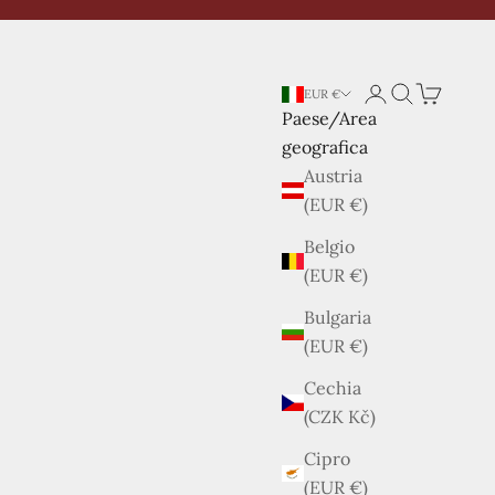
Login
Cerca
Carrello
EUR €
Paese/Area
geografica
Austria
(EUR €)
Belgio
(EUR €)
Bulgaria
(EUR €)
Cechia
(CZK Kč)
Cipro
(EUR €)