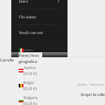
Fasce
Chi siamo
Vendi con noi
EUR €
Paese/Area
Carrello
geografica
Austria
(EUR €)
Belgio
HOME
NEGOZIO
(EUR €)
Scopri la coll
Bulgaria
(EUR €)