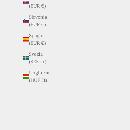
(EUR €)
Slovenia
(EUR €)
Spagna
(EUR €)
Svezia
Prada – Zaino grande in Re-Nylon Nero Logo Lato
(SEK kr)
Prezzo scontato
€649,00
Ungheria
(HUF Ft)